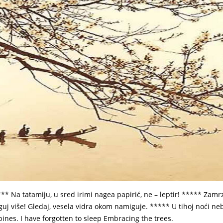
* Na tatamiju, u sred irimi nagea papirić, ne – leptir! ***** Zamrz
uj više! Gledaj, vesela vidra okom namiguje. ***** U tihoj noći n
nes. I have forgotten to sleep Embracing the trees.