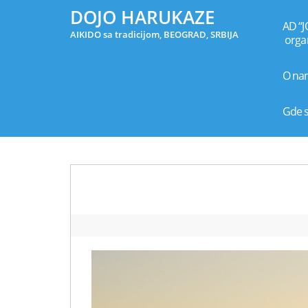
DOJO HARUKAZE
AD “J
AIKIDO sa tradicijom, BEOGRAD, SRBIJA
organ
O na
Gde 