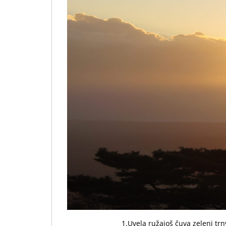
1.Uvela ružajoš čuva zeleni t