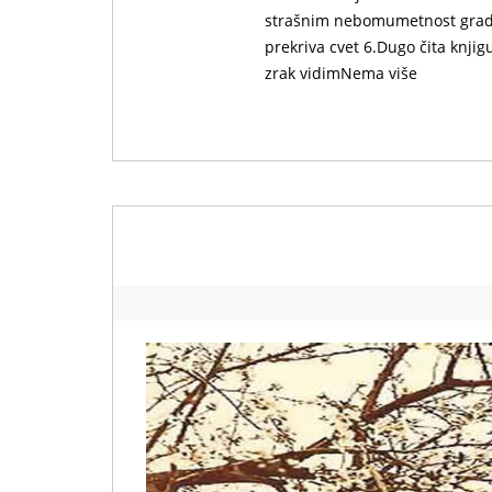
strašnim nebomumetnost gradi
prekriva cvet 6.Dugo čita knjigu
zrak vidimNema više