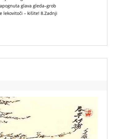
apognuta glava gleda–grob
 lekovitoči – kišite! 8.Zadnji