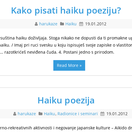
Kako pisati haiku poeziju?
harukaze
Haiku
19.01.2012
suština haiku doživljaja. Stoga nikako ne dopusti da ti promakne up
aiku. / Imaj pri ruci svesku u koju ispisuješ svoje zapiske o vlastit
… razotkrićeš neviđena čuda. 4. Postani jedno s prirodom.
Read More »
Haiku poezija
harukaze
Haiku
,
Radionice i seminari
19.01.2012
no-rekreativnih aktivnosti i negovanje japanske kulture – Aikido dru