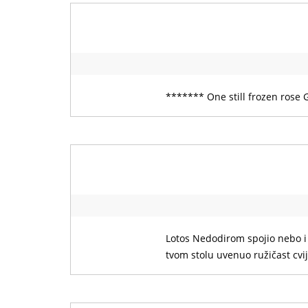
******* One still frozen rose 
Lotos Nedodirom spojio nebo i z
tvom stolu uvenuo ružičast cv