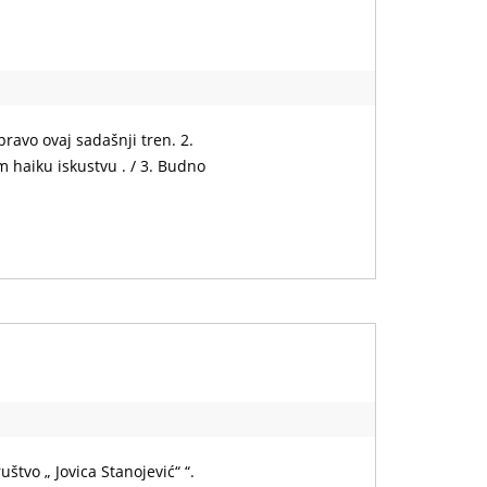
ravo ovaj sadašnji tren. 2.
om haiku iskustvu . / 3. Budno
štvo „ Jovica Stanojević“ “.