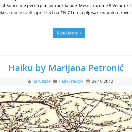
 4.Sunce me pečetrpim jer možda ode–Mesec razume 5.Vetar i kiš
kosa mu je svetlijaprst leži na ŽIV 7.Letnja pljusak znapotop trave je
Read More »
Haiku by Marijana Petronić
harukaze
Haiku radovi
29.10.2012