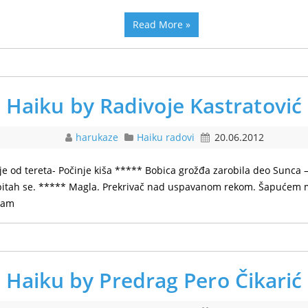
Read More »
Haiku by Radivoje Kastratović
harukaze
Haiku radovi
20.06.2012
e od tereta- Počinje kiša ***** Bobica grožđa zarobila deo Sunca
zapitah se. ***** Magla. Prekrivač nad uspavanom rekom. Šapućem
iram
Haiku by Predrag Pero Čikarić