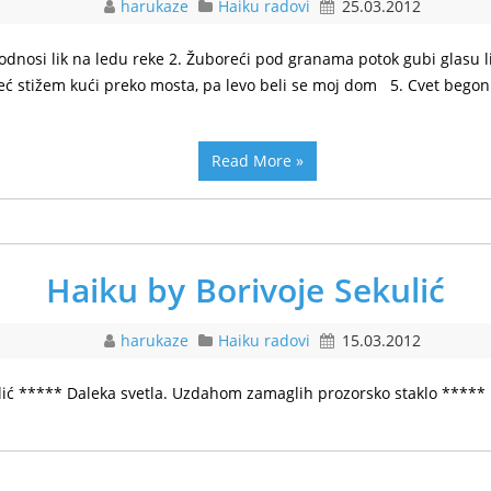
harukaze
Haiku radovi
25.03.2012
odnosi lik na ledu reke 2. Žuboreći pod granama potok gubi glasu 
 Već stižem kući preko mosta, pa levo beli se moj dom 5. Cvet begonij
Read More »
Haiku by Borivoje Sekulić
harukaze
Haiku radovi
15.03.2012
lić ***** Daleka svetla. Uzdahom zamaglih prozorsko staklo *****