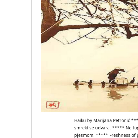
Haiku by Marijana Petronić ****
smreki se udvara. ***** Ne tug
pjesmom. ***** Freshness of pi