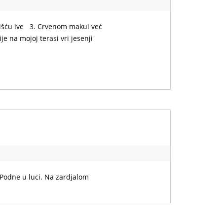
lišću ive 3. Crvenom makui već
e na mojoj terasi vri jesenji
 Podne u luci. Na zardjalom