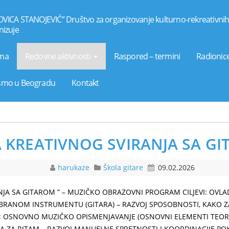
OVICA STANOJEVIĆ” Društvo za organizovanje kulturno-rekreativnih 
izuje
ma
Redovne aktivnosti
Raspored – termini
Radionice
smo u Beogradu
Kontakt
 KREATIVNOG SVIRANJA SA G
harukaze
Škola gitare
09.02.2026
JA SA GITAROM ” – MUZIČKO OBRAZOVNI PROGRAM CILJEVI: OVL
BRANOM INSTRUMENTU (GITARA) – RAZVOJ SPOSOBNOSTI, KAKO ZA
 OSNOVNO MUZIČKO OPISMENJAVANJE (OSNOVNI ELEMENTI TEORIJ
A ZA RITAM – RAZVOJ MANUELNE SPRETNOSTI I KOORDINACIJE PO