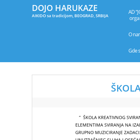
DOJO HARUKAZE
AD “J
AIKIDO sa tradicijom, BEOGRAD, SRBIJA
organ
O na
Gde 
ŠKOLA
” ŠKOLA KREATIVNOG SVIRAN
ELEMENTIMA SVIRANJA NA IZA
GRUPNO MUZICIRANJE ZADACI:
UNUTRAŠNJEG SLUHA I OSEĆAJ