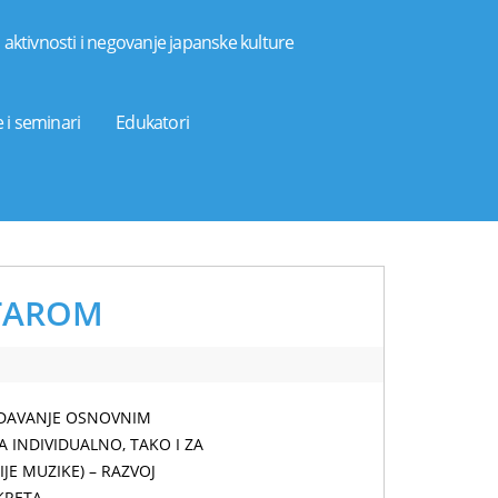
aktivnosti i negovanje japanske kulture
 i seminari
Edukatori
ITAROM
ADAVANJE OSNOVNIM
 INDIVIDUALNO, TAKO I ZA
E MUZIKE) – RAZVOJ
KRETA